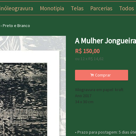
inóleogravura
Monotipia
Telas
Parcerias
Todos
›
Preto e Branco
A Mulher Jongueir
R$
150,00
ou
12
x
R$
14,62
.
Comprar
Xilogravura em papel  kraft

Ano 2017 

34 x 30 cm

• Prazo para postagem:
5 dias úte