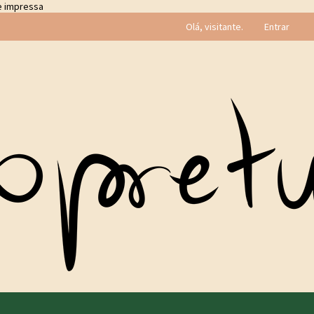
te impressa
Olá, visitante.
Entrar