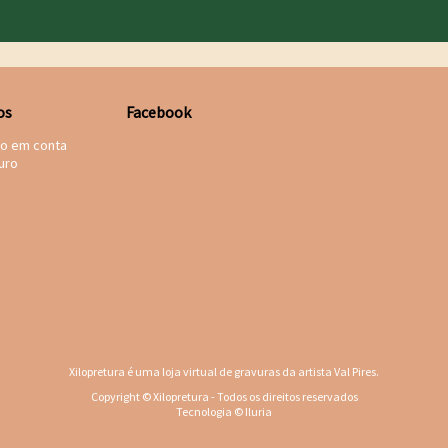
os
Facebook
to em conta
uro
Xilopretura é uma loja virtual de gravuras da artista Val Pires.
Copyright © Xilopretura - Todos os direitos reservados
Tecnologia © Iluria