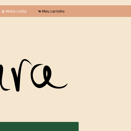
Minha conta
Meu carrinho
f
.