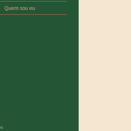
Quem sou eu
a
is