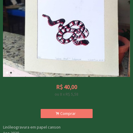
R$
40,00
ou
8
x
R$
5,58
.
Comprar
Linóleogravura em papel canson